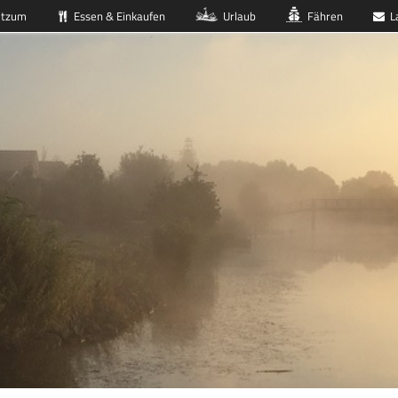
itzum
Essen & Einkaufen
Urlaub
Fähren
La